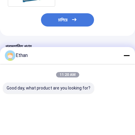
চালিয়ে
প্রস্তাবিত পণ্য
Ethan
11:20 AM
Good day, what product are you looking for?
XDF 250mm 200mm
XCGII রোলার শুকনো চৌম্বক
XCGS 50mm ধাতুব
চৌম্বক বিভাজক সরঞ্জাম উচ্চ
বিভাজক স্থায়ী চৌম্বকীয় ড্রাম
চৌম্বক বিভাজক সরঞ্জা
ভোল্টেজ ইলেক্ট্রোস্ট্যাটিক
ড্রাম বিভাজক
বিভাজক
ভালো দাম
ভালো দাম
ভালো দাম