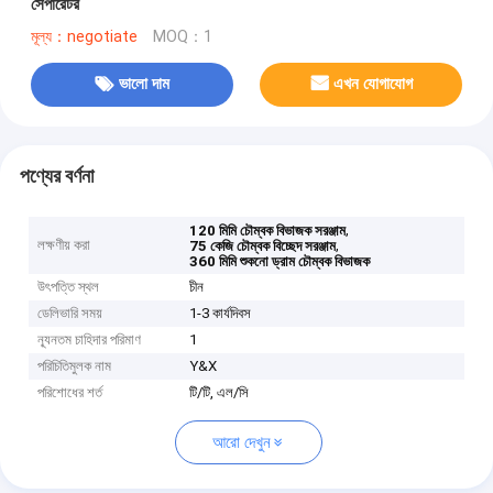
সেপারেটর
মূল্য：negotiate
MOQ：1
ভালো দাম
এখন যোগাযোগ
পণ্যের বর্ণনা
,
120 মিমি চৌম্বক বিভাজক সরঞ্জাম
লক্ষণীয় করা
,
75 কেজি চৌম্বক বিচ্ছেদ সরঞ্জাম
360 মিমি শুকনো ড্রাম চৌম্বক বিভাজক
উৎপত্তি স্থল
চীন
ডেলিভারি সময়
1-3 কার্যদিবস
ন্যূনতম চাহিদার পরিমাণ
1
পরিচিতিমুলক নাম
Y&X
পরিশোধের শর্ত
টি/টি, এল/সি
আরো দেখুন