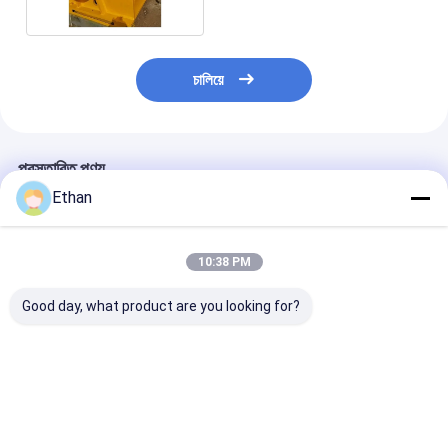
চালিয়ে
প্রস্তাবিত পণ্য
Ethan
10:38 PM
Good day, what product are you looking for?
বিরল মৃত্তিকা উপাদান
খনিজ শিল্পের জন্য ৬০ X ৬০ X
220V/50Hz স্টেই
Φ400×250 রোলার মিল
১০০ সেমি মাত্রার বৈদ্যুতিক
স্টীল ল্যাবরেটরি রক ক
ক্রাশার পরীক্ষাগার শিলা ভাঙার
স্টেইনলেস স্টিল ল্যাবরেটরি রক
ডিবি এর কম শব্দ স্তরের
জন্য সিল করা পারফরম্যান্স সহ
ক্রাশার
ভালো দাম
ভালো দাম
ভালো দাম