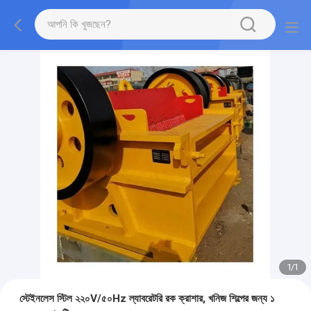
1
/
1
স্টেইনলেস স্টিল ২২০V/৫০Hz ল্যাবরেটরি রক ক্রাশার, খনিজ শিল্পের জন্য ১