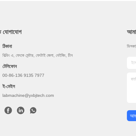
ুত যোগাযোগ
আমা
ঠিকানা
ডিসকা
বিল্ডিং এ, ফেংকে সেন্টার, ফেংটাই জেলা, বেইজিং, চীন
টেলিফোন
00-86-136 9135 7977
ই-মেইল
labmachine@yxbjtech.com
আমা