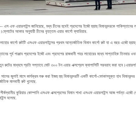
-- এস এফ এয়ারলাইন্স জানিয়েছে, মধ্য চীনের হুবেই প্রদেশের ইজৌ হুয়াহু বিমানবন্দরকে পাকিস্তানের
ে।ফ্লোটের আকার অনুযায়ী চীনের বৃহত্তম এয়ার কার্গো ক্যারিয়ার.
াহোর কার্গো রুটটি এসএফ এয়ারলাইন্সের প্রথম আন্তর্জাতিক বিমান কার্গো রুট যা এ বছর এজৌ হুয়াহু বি
্তানের পূর্ব পাঞ্জাব প্রদেশের ইজৌ এবং প্রদেশের রাজধানী শহর লাহোরের মধ্যে সাপ্তাহিক তিনবার ওভার
ুন রুটের মাধ্যমে প্রতি সপ্তাহে মোট ৩০০ টন এয়ার এক্সপ্রেস ক্যাপাসিটি সরবরাহ করা হবে।এয়ারলাই
ালের জুলাই মাসে কার্যক্রম শুরু করা ইজহু হুহু বিমানবন্দরটি একটি কার্গো-ফোকাসযুক্ত হাব বিমানবন্দর য
্জাতিক মালবাহী রুট খুলেছে.
 শীর্ষস্থানীয় কুরিয়ার কোম্পানি এসএফ এক্সপ্রেসের বিমান শাখা এসএফ এয়ারলাইন্স আজ পর্যন্ত এজৌ থ
াইন্স বলেছে.