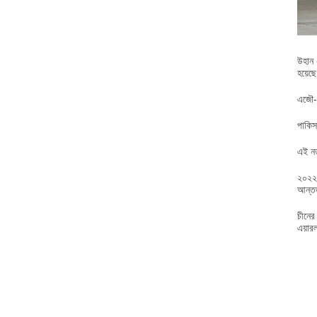
উহান 
হয়েছ
এজৌ-ল
পাকিস
এই নত
২০২২ স
আন্তর
চীনের
এয়ারল