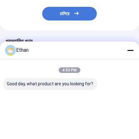
চালিয়ে
প্রস্তাবিত পণ্য
Ethan
4:53 PM
Good day, what product are you looking for?
এক্সএফডি সিরিজ একক ট্যাঙ্ক
XFD সিরিজ সিঙ্গেল স্লট
এক্সএফডি সিরিজ সিঙ্গল 
ফ্লোটেশন মেশিন ফ্রিকোয়েন্সি
ফ্লোটেশন মেশিন ফ্রিকোয়েন্সি
ফ্লোটেশন মেশিন ফ্রিকো
রূপান্তর প্রযুক্তি এবং খনিজ
কনভার্সন টেকনোলজি স্টেইনলেস
রূপান্তর প্রযুক্তি স্ট
বিভাজনের জন্য স্টেইনলেস স্টীল
স্টিল ইম্পেলার এবং ডিজিটাল
স্টিল ইমপেলার এবং ডি
ইমপেলার সহ
ডিসপ্লে সহ
ডিসপ্লে সহ
ভালো দাম
ভালো দাম
ভালো দাম