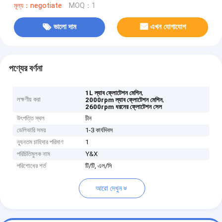
মূল্য：negotiate
MOQ：1
ভালো দাম
এখন যোগাযোগ
পণ্যের বর্ণনা
,
1L ল্যাব ফ্লোটেশন মেশিন
লক্ষণীয় করা
,
2000rpm ল্যাব ফ্লোটেশন মেশিন
2600rpm ধরনের ফ্লোটেশন সেল
উৎপত্তি স্থল
চীন
ডেলিভারি সময়
1-3 কার্যদিবস
ন্যূনতম চাহিদার পরিমাণ
1
পরিচিতিমুলক নাম
Y&X
পরিশোধের শর্ত
টি/টি, এল/সি
আরো দেখুন