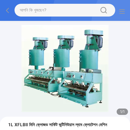
1
/
1
1L XFLBⅡ মিনি ক্লোজড সার্কিট কন্টিনিউয়াস ল্যাব ফ্লোটেশন মেশিন