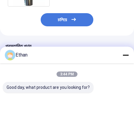
চালিয়ে
প্রস্তাবিত পণ্য
Ethan
3:44 PM
Good day, what product are you looking for?
২২০ ভি উচ্চ নির্ভুলতা খনিজ
উচ্চ নির্ভুলতা এবং সুনির্দিষ্ট
২২০ ভোল্ট খনিজ পরীক্ষ
পরীক্ষার মেশিন ২৬০,০০০ রঙিন
ইগনিশন তাপমাত্রা পরীক্ষার জন্য
২৬০,০০০ রঙের টিএফট
টিএফটি ডিসপ্লে এবং ফ্ল্যাশ
২৬০,০০০ রঙের টিএফটি ডিসপ্লে
রঙের এলসিডি ডিসপ্লে
পয়েন্ট পরীক্ষক সহ
সহ স্টেইনলেস স্টিল মিনারেল
স্টেইনলেস স্টিলের যন্ত্র
টেস্টিং মেশিন
স্ব-নির্ণয় ফাংশন সহ
ভালো দাম
ভালো দাম
ভালো দাম