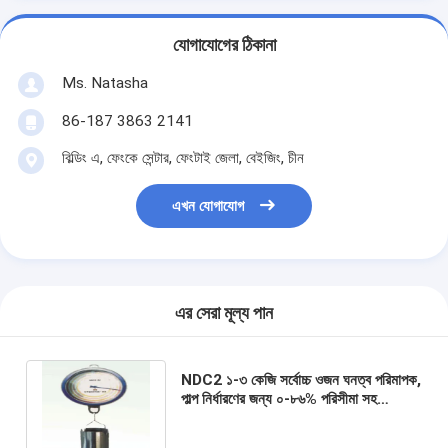
যোগাযোগের ঠিকানা
Ms. Natasha
86-187 3863 2141
বিল্ডিং এ, ফেংকে সেন্টার, ফেংটাই জেলা, বেইজিং, চীন
এখন যোগাযোগ
এর সেরা মূল্য পান
NDC2 ১-৩ কেজি সর্বোচ্চ ওজন ঘনত্ব পরিমাপক,
পাল্প নির্ধারণের জন্য ০-৮৬% পরিসীমা সহ
পরীক্ষাগার সরঞ্জাম