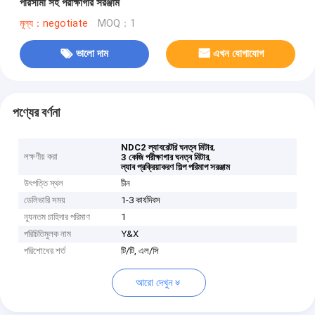
পরিসীমা সহ পরীক্ষাগার সরঞ্জাম
মূল্য：negotiate
MOQ：1
ভালো দাম
এখন যোগাযোগ
পণ্যের বর্ণনা
,
NDC2 ল্যাবরেটরি ঘনত্ব মিটার
লক্ষণীয় করা
,
3 কেজি পরীক্ষাগার ঘনত্ব মিটার
ল্যাব প্রক্রিয়াকরণ শিল্প পরিমাপ সরঞ্জাম
উৎপত্তি স্থল
চীন
ডেলিভারি সময়
1-3 কার্যদিবস
ন্যূনতম চাহিদার পরিমাণ
1
পরিচিতিমুলক নাম
Y&X
পরিশোধের শর্ত
টি/টি, এল/সি
আরো দেখুন