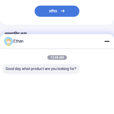
চালিয়ে
প্রস্তাবিত পণ্য
Ethan
12:48 AM
Good day, what product are you looking for?
২২০ ভোল্ট খনিজ পরীক্ষার মেশিন
স্ব-নির্ণয় ফাংশন এবং ফ্ল্যাশ
TP611 যন্ত্র ত্রুটি স্
২৬০,০০০ রঙের টিএফটি সত্য
পয়েন্ট পরীক্ষক সহ 220 ভি উচ্চ
ফাংশন এবং উচ্চ নির্ভুলত
রঙের এলসিডি ডিসপ্লে এবং
নির্ভুলতা খনিজ পরীক্ষার মেশিন
পয়েন্ট পরীক্ষার জন্য 
স্টেইনলেস স্টিলের যন্ত্রের ত্রুটি
রঙের টিএফটি ডিসপ্লে
স্ব-নির্ণয় ফাংশন সহ
পরীক্ষা মেশিন
ভালো দাম
ভালো দাম
ভালো দাম