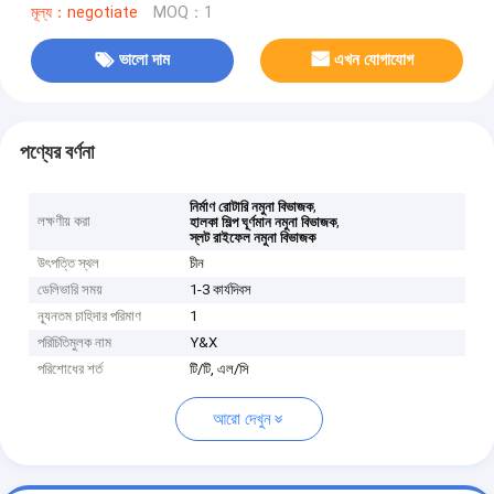
মূল্য：negotiate
MOQ：1
ভালো দাম
এখন যোগাযোগ
পণ্যের বর্ণনা
,
নির্মাণ রোটারি নমুনা বিভাজক
লক্ষণীয় করা
,
হালকা শিল্প ঘূর্ণমান নমুনা বিভাজক
স্লট রাইফেল নমুনা বিভাজক
উৎপত্তি স্থল
চীন
ডেলিভারি সময়
1-3 কার্যদিবস
ন্যূনতম চাহিদার পরিমাণ
1
পরিচিতিমুলক নাম
Y&X
পরিশোধের শর্ত
টি/টি, এল/সি
আরো দেখুন