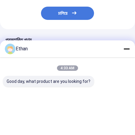
চালিয়ে
প্রস্তাবিত পণ্য
Ethan
4:33 AM
Good day, what product are you looking for?
বিরল মৃত্তিকা উপাদান
খনিজ শিল্পের জন্য ৬০ X ৬০ X
220V/50Hz স্টেই
Φ400×250 রোলার মিল
১০০ সেমি মাত্রার বৈদ্যুতিক
স্টীল ল্যাবরেটরি রক ক
ক্রাশার পরীক্ষাগার শিলা ভাঙার
স্টেইনলেস স্টিল ল্যাবরেটরি রক
ডিবি এর কম শব্দ স্তরের
জন্য সিল করা পারফরম্যান্স সহ
ক্রাশার
ভালো দাম
ভালো দাম
ভালো দাম