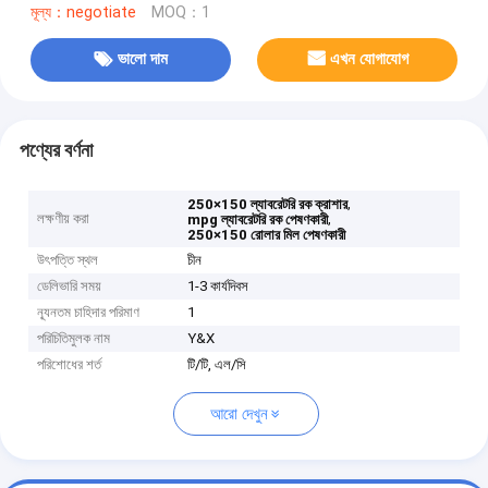
মূল্য：negotiate
MOQ：1
ভালো দাম
এখন যোগাযোগ
পণ্যের বর্ণনা
,
250×150 ল্যাবরেটরি রক ক্রাশার
লক্ষণীয় করা
,
mpg ল্যাবরেটরি রক পেষণকারী
250×150 রোলার মিল পেষণকারী
উৎপত্তি স্থল
চীন
ডেলিভারি সময়
1-3 কার্যদিবস
ন্যূনতম চাহিদার পরিমাণ
1
পরিচিতিমুলক নাম
Y&X
পরিশোধের শর্ত
টি/টি, এল/সি
আরো দেখুন