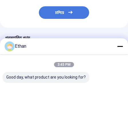
চালিয়ে
প্রস্তাবিত পণ্য
Ethan
3:45 PM
Good day, what product are you looking for?
বিরল মৃত্তিকা উপাদান
খনিজ শিল্পের জন্য ৬০ X ৬০ X
220V/50Hz স্টেই
Φ400×250 রোলার মিল
১০০ সেমি মাত্রার বৈদ্যুতিক
স্টীল ল্যাবরেটরি রক ক
ক্রাশার পরীক্ষাগার শিলা ভাঙার
স্টেইনলেস স্টিল ল্যাবরেটরি রক
ডিবি এর কম শব্দ স্তরের
জন্য সিল করা পারফরম্যান্স সহ
ক্রাশার
ভালো দাম
ভালো দাম
ভালো দাম