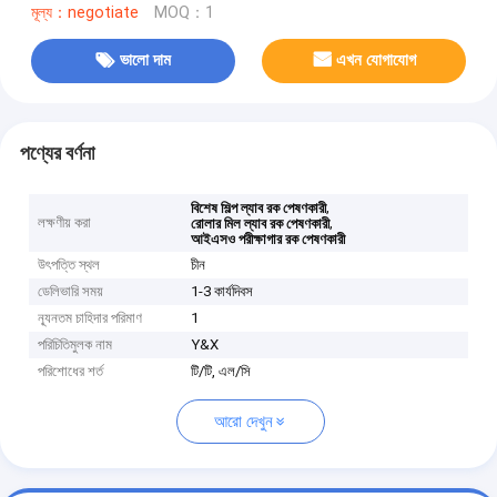
মূল্য：negotiate
MOQ：1
ভালো দাম
এখন যোগাযোগ
পণ্যের বর্ণনা
,
বিশেষ শিল্প ল্যাব রক পেষণকারী
লক্ষণীয় করা
,
রোলার মিল ল্যাব রক পেষণকারী
আইএসও পরীক্ষাগার রক পেষণকারী
উৎপত্তি স্থল
চীন
ডেলিভারি সময়
1-3 কার্যদিবস
ন্যূনতম চাহিদার পরিমাণ
1
পরিচিতিমুলক নাম
Y&X
পরিশোধের শর্ত
টি/টি, এল/সি
আরো দেখুন