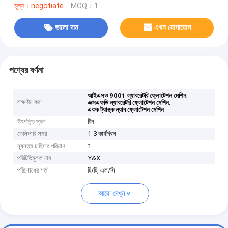
মূল্য：negotiate
MOQ：1
ভালো দাম
এখন যোগাযোগ
পণ্যের বর্ণনা
,
আইএসও 9001 ল্যাবরেটরি ফ্লোটেশন মেশিন
লক্ষণীয় করা
,
এক্সএফডি ল্যাবরেটরি ফ্লোটেশন মেশিন
একক ট্যাঙ্ক ল্যাব ফ্লোটেশন মেশিন
উৎপত্তি স্থল
চীন
ডেলিভারি সময়
1-3 কার্যদিবস
ন্যূনতম চাহিদার পরিমাণ
1
পরিচিতিমুলক নাম
Y&X
পরিশোধের শর্ত
টি/টি, এল/সি
আরো দেখুন