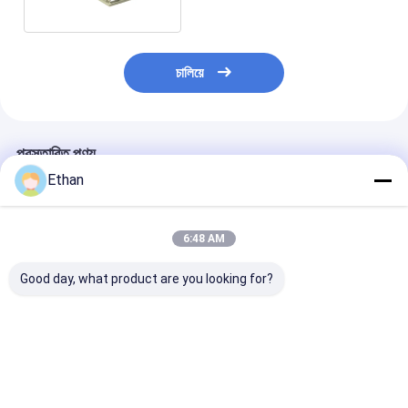
চালিয়ে
প্রস্তাবিত পণ্য
Ethan
6:48 AM
Good day, what product are you looking for?
ভূতাত্ত্বিক জিরকন বালি
ভূতাত্ত্বিক প্রয়োগের জন্য ৩০
স্টেইনলেস স্টীল ল্যাবর
পৃথকীকরণের জন্য ৩০ কেজি/ঘন্টা
কেজি/ঘন্টা প্রক্রিয়াকরণ ক্ষমতা
স্পাইরাল শ্রেণীবিভাগক
প্রক্রিয়াকরণ ক্ষমতা সহ এফজি
সহ এফজি টাইপ সিঙ্গেল স্পাইরাল
40TPH ক্ষমতার সাথ
টাইপ সিঙ্গেল স্পাইরাল
ক্লাসিফায়ার
এবং ধাতুবিদ্যার জন্য
ক্লাসিফায়ার
ভালো দাম
ভালো দাম
ভালো দাম