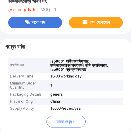
কাস্টমাইজযোগ্য আকার সহ
মূল্য：negotiate
MOQ：1
ভালো দাম
এখন যোগাযোগ
পণ্যের বর্ণনা
,
iso9001 সর্পিল ক্লাসিফায়ার
লক্ষণীয় করা
,
কাস্টমাইজযোগ্য মাধ্যাকর্ষণ সর্পিল ক্লাসিফায়ার
iso9001 স্ক্রু ক্লাসিফায়ার
Delivery Time
10-30 working day
Minimum Order
1
Quantity
Packaging Details
general
Place of Origin
China
Supply Ability
10000Pieces/year
আরো দেখুন